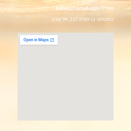
אימייל:
taljoies@gmail.com
כתובתנו: בן יהודה 117, תל אביב