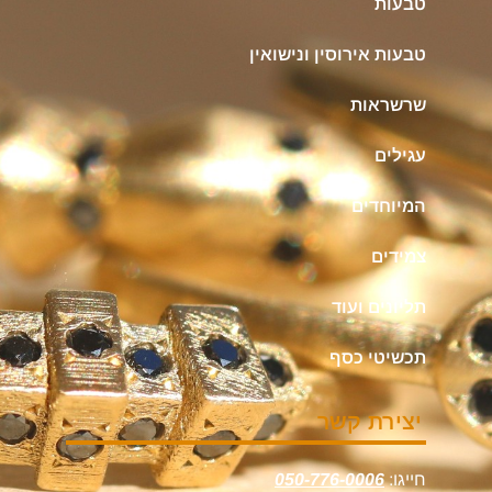
טבעות
טבעות אירוסין ונישואין
שרשראות
עגילים
המיוחדים
צמידים
תליונים ועוד
תכשיטי כסף
יצירת קשר
חייגו:
050-776-0006