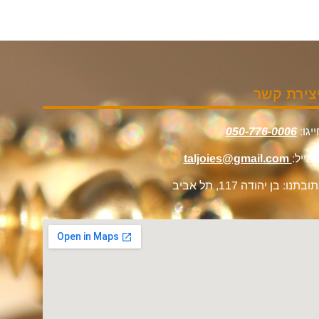
צירת קשר
יגו:
050-776-0006
מייל:
taljoies@gmail.com
ובתנו: בן יהודה 117, תל אביב