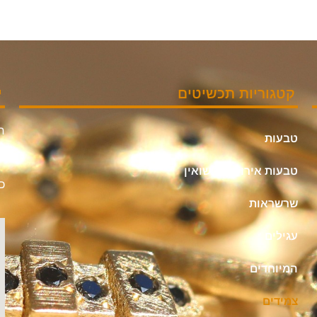
קטגוריות תכשיטים
י
חי
טבעות
אי
טבעות אירוסין ונישואין
כת
שרשראות
עגילים
המיוחדים
צמידים