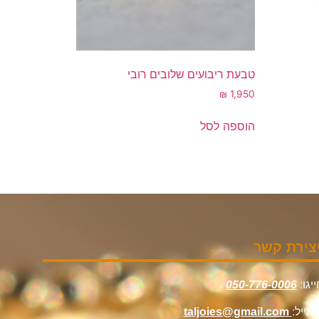
טבעת ריבועים שלובים רובי
₪
1,950
הוספה לסל
צירת קשר
יגו:
050-776-0006
מייל:
taljoies@gmail.com