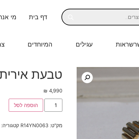
דף בית
מי אנח
רשראות
עגילים
המיוחדים
צמ
טבעת אירית
₪
4,990
הוספה לסל
מק"ט:
R14YN0063
קטגוריה: