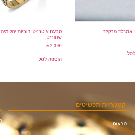
 אמרלד מרקיזה
טבעת איטרניטי קוביות יהלומים
שחורים
₪
2,390
לסל
הוספה לסל
קטגוריות תכשיטים
י
חי
טבעות
אי