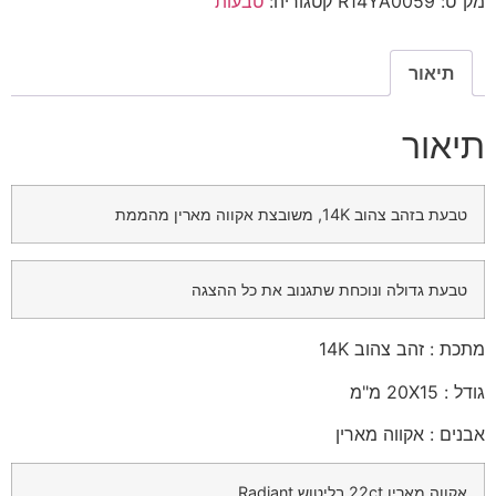
מק"ט:
R14YA0059
קטגוריה:
טבעות
תיאור
תיאור
טבעת בזהב צהוב 14K, משובצת אקווה מארין מהממת
טבעת גדולה ונוכחת שתגנוב את כל ההצגה
מתכת : זהב צהוב 14K
גודל : 20X15 מ"מ
אבנים : אקווה מארין
אקווה מארין 22ct בליטוש Radiant