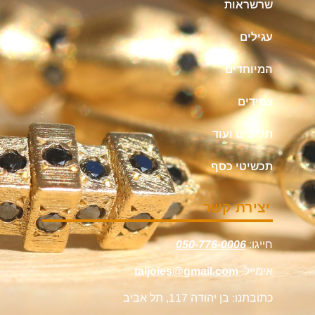
שרשראות
עגילים
המיוחדים
צמידים
תליונים ועוד
תכשיטי כסף
יצירת קשר
חייגו:
050-776-0006
אימייל:
taljoies@gmail.com
כתובתנו: בן יהודה 117, תל אביב