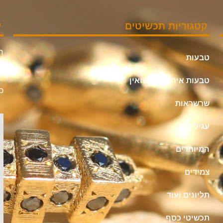
קטגוריות תכשיטים
י
חי
טבעות
אי
טבעות אירוסין ונישואין
כת
שרשראות
עגילים
המיוחדים
צמידים
תליונים ועוד
תכשיטי כסף