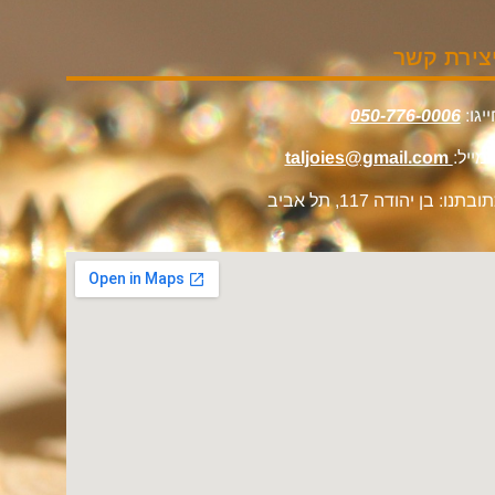
צירת קשר
יגו:
050-776-0006
מייל:
taljoies@gmail.com
ובתנו: בן יהודה 117, תל אביב