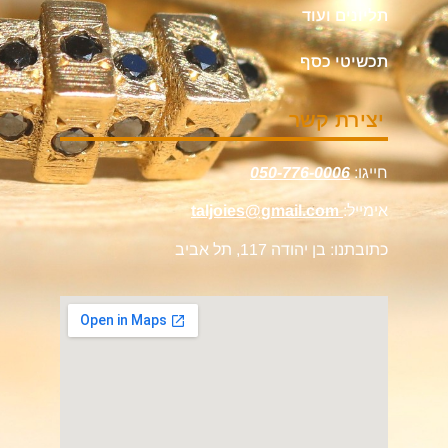
תליונים ועוד
תכשיטי כסף
יצירת קשר
חייגו:
050-776-0006
אימייל:
taljoies@gmail.com
כתובתנו: בן יהודה 117, תל אביב