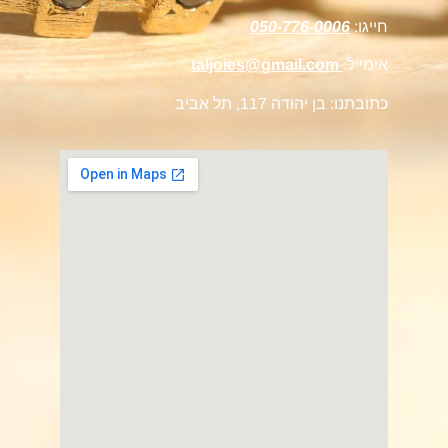
חייגו:
050-776-0006
אימייל:
taljoies@gmail.com
כתובתנו: בן יהודה 117, תל אביב