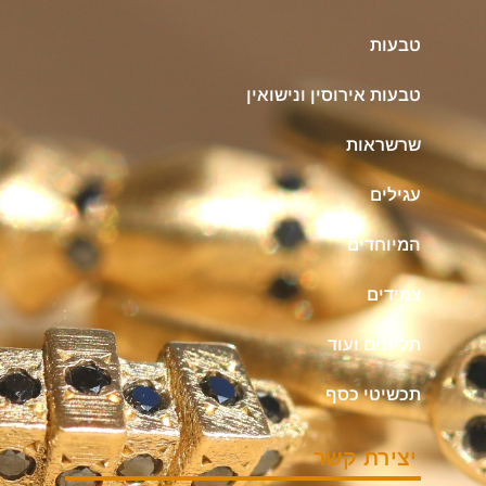
טבעות
טבעות אירוסין ונישואין
שרשראות
עגילים
המיוחדים
צמידים
תליונים ועוד
תכשיטי כסף
יצירת קשר