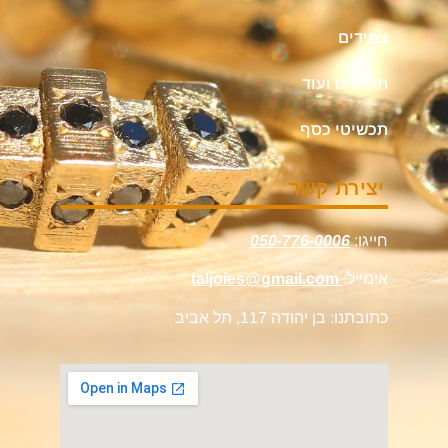
צמידים
תליונים ועוד
תכשיטי כסף
יצירת קשר
חייגו:
050-776-0006
אימייל:
taljoies@gmail.com
כתובתנו: בן יהודה 117, תל אביב